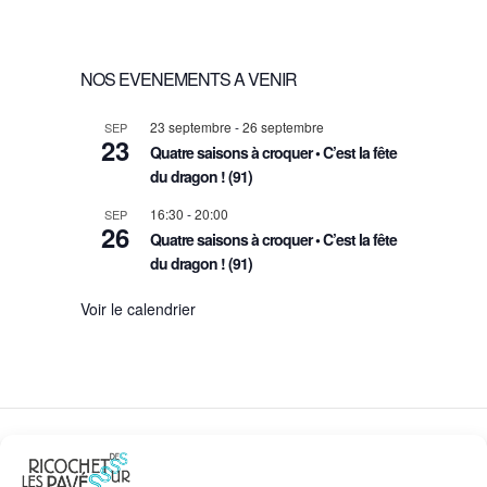
d
e
N
a
t
t
NOS EVENEMENTS A VENIR
D
e
.
n
23 septembre
-
26 septembre
SEP
E
23
Quatre saisons à croquer • C’est la fête
du dragon ! (91)
a
V
16:30
-
20:00
SEP
26
v
U
Quatre saisons à croquer • C’est la fête
du dragon ! (91)
i
E
Voir le calendrier
g
S
a
É
t
V
DES RICOCHETS SUR LES PAVÉS