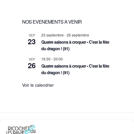
d
e
N
a
t
t
NOS EVENEMENTS A VENIR
D
e
.
n
23 septembre
-
26 septembre
SEP
E
23
Quatre saisons à croquer • C’est la fête
du dragon ! (91)
a
V
16:30
-
20:00
SEP
26
v
U
Quatre saisons à croquer • C’est la fête
du dragon ! (91)
i
E
Voir le calendrier
g
S
a
É
t
V
DES RICOCHETS SUR LES PAVÉS