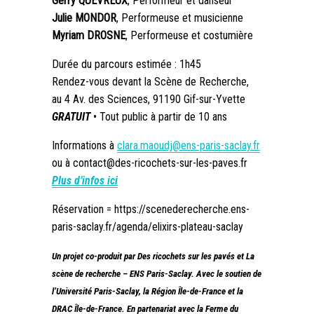
Gerry QUÉVREUX
, Performeur et danseur
Julie MONDOR
, Performeuse et musicienne
Myriam DROSNE
, Performeuse et costumière
Durée du parcours estimée : 1h45
Rendez-vous devant la Scène de Recherche,
au 4 Av. des Sciences, 91190 Gif-sur-Yvette
GRATUIT
• Tout public à partir de 10 ans
Informations
à
clara.maoudj@ens-paris-saclay.fr
ou à contact@des-ricochets-sur-les-paves.fr
Plus d’infos ici
Réservation = https://scenederecherche.ens-
paris-saclay.fr/agenda/elixirs-plateau-saclay
Un projet co-produit par Des ricochets sur les pavés et La
scène de recherche – ENS Paris-Saclay.
Avec le soutien de
l’Université Paris-Saclay,
la Région Île-de-France et la
DRAC Île-de-France.
En partenariat
avec la Ferme du