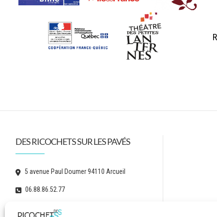
INAUGURATION ET PROMENADE ARTISTIQUE :
3 ET
4 J
R
Après plus d’un an de création, la compagnie KMK et Des r
Montjean
. Le Comité de Promenade accueillait les partici
participants ont entamé ensuite une promenade artistique
fournis par l’équipe, ils ont déambulé tout le long du par
recueillis et enregistrés par les artistes.
DES RICOCHETS SUR LES PAVÉS
5 avenue Paul Doumer 94110 Arcueil
06.88.86.52.77
contact[a]des-ricochets-sur-les-paves.fr