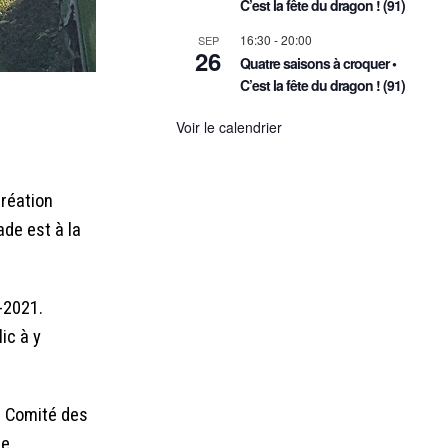
C’est la fête du dragon ! (91)
16:30
-
20:00
SEP
26
Quatre saisons à croquer •
C’est la fête du dragon ! (91)
Voir le calendrier
création
de est à la
-2021.
ic à y
Le Comité des
ne