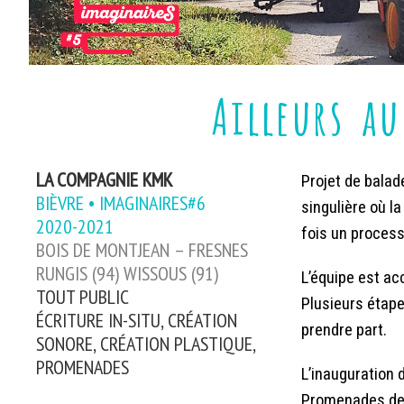
Ailleurs a
LA COMPAGNIE KMK
Projet de balad
BIÈVRE • IMAGINAIRES#6
singulière où l
2020-2021
fois un process
BOIS DE MONTJEAN – FRESNES
RUNGIS (94) WISSOUS (91)
L’équipe est ac
TOUT PUBLIC
Plusieurs étapes
ÉCRITURE IN-SITU, CRÉATION
prendre part.
SONORE, CRÉATION PLASTIQUE,
PROMENADES
L’inauguration 
Promenades de K