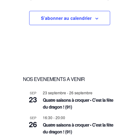
e
e
N
n
n
n
n
n
n
n
a
,
,
,
,
,
,
,
e
e
e
e
e
e
e
t
t
t
t
t
t
t
t
n
n
n
n
n
n
n
r
t
D
,
,
,
,
,
,
,
S’abonner au calendrier
e
t
t
t
t
t
t
t
.
,
,
,
,
,
,
,
d
n
E
e
a
V
É
v
U
v
i
E
NOS EVENEMENTS A VENIR
è
g
S
23 septembre
-
26 septembre
SEP
23
Quatre saisons à croquer • C’est la fête
n
a
É
du dragon ! (91)
16:30
-
20:00
SEP
e
t
V
26
Quatre saisons à croquer • C’est la fête
du dragon ! (91)