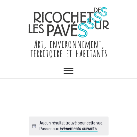
Skip
to
content
Art, environnement,
territoire et habitants
Aucun résultat trouvé pour cette vue.
Passer aux
évènements suivants
.