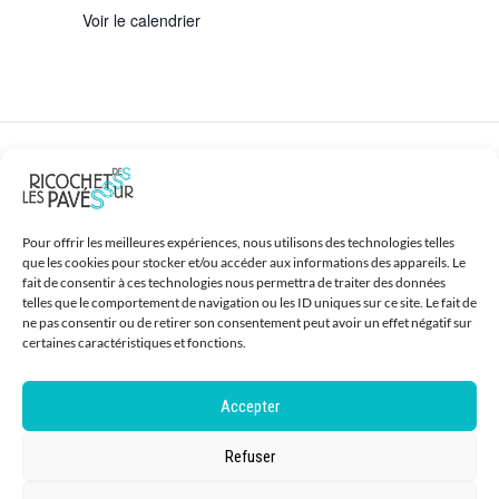
m
i
È
Voir le calendrier
e
o
N
n
n
E
t
d
M
DES RICOCHETS SUR LES PAVÉS
s
e
E
Pour offrir les meilleures expériences, nous utilisons des technologies telles
v
N
5 avenue Paul Doumer 94110 Arcueil
que les cookies pour stocker et/ou accéder aux informations des appareils. Le
fait de consentir à ces technologies nous permettra de traiter des données
u
telles que le comportement de navigation ou les ID uniques sur ce site. Le fait de
06.88.86.52.77
T
ne pas consentir ou de retirer son consentement peut avoir un effet négatif sur
certaines caractéristiques et fonctions.
contact[a]des-ricochets-sur-les-paves.fr
e
Accepter
s
Refuser
É