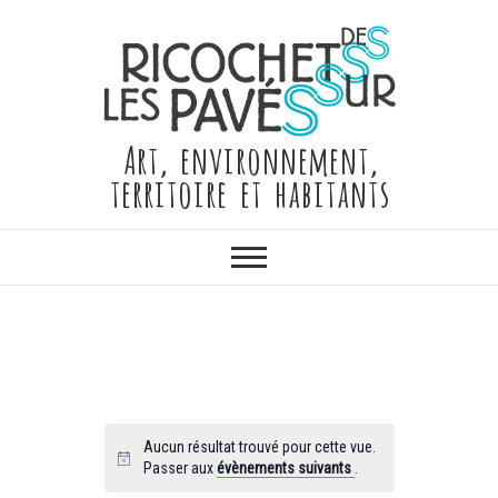
Skip
to
content
Art, environnement,
territoire et habitants
Aucun résultat trouvé pour cette vue.
Passer aux
évènements suivants
.