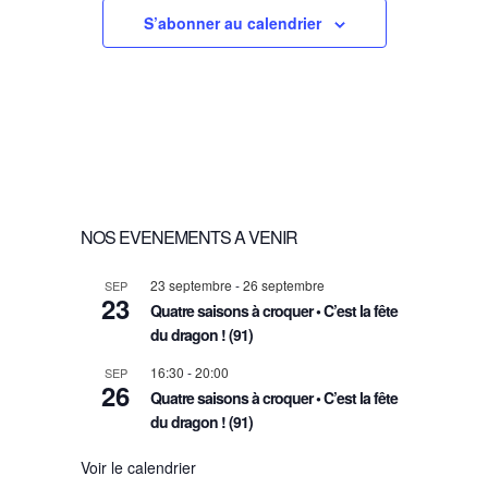
e
e
N
n
n
n
n
n
n
n
a
,
,
,
,
,
,
,
S’abonner au calendrier
t
t
t
t
t
t
t
t
r
t
D
,
,
,
,
,
,
,
e
.
d
n
E
e
a
V
É
v
U
NOS EVENEMENTS A VENIR
v
i
E
23 septembre
-
26 septembre
SEP
23
Quatre saisons à croquer • C’est la fête
è
g
S
du dragon ! (91)
n
a
É
16:30
-
20:00
SEP
26
Quatre saisons à croquer • C’est la fête
e
t
du dragon ! (91)
V
Voir le calendrier