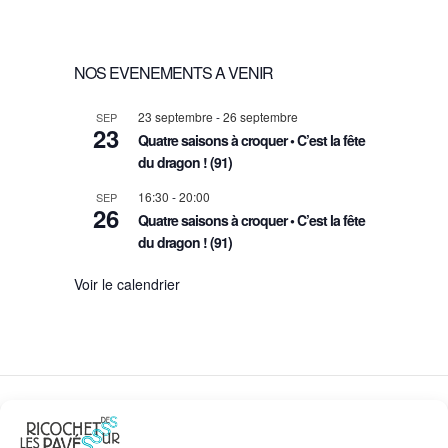
d
e
N
a
t
t
NOS EVENEMENTS A VENIR
D
e
.
n
23 septembre
-
26 septembre
SEP
E
23
Quatre saisons à croquer • C’est la fête
du dragon ! (91)
a
V
16:30
-
20:00
SEP
26
v
U
Quatre saisons à croquer • C’est la fête
du dragon ! (91)
i
E
Voir le calendrier
g
S
a
É
t
V
DES RICOCHETS SUR LES PAVÉS