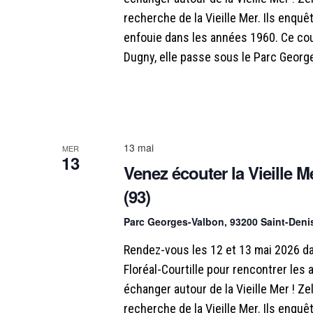
e
h
recherche de la Vieille Mer. Ils enquêt
n
e
t
e
r
enfouie dans les années 1960. Ce cou
d
c
Dugny, elle passe sous le Parc Georg
n
a
h
t
e
a
e
r
.
É
v
v
13 mai
MER
13
i
è
Venez écouter la Vieille Me
n
(93)
g
e
m
Parc Georges-Valbon, 93200 Saint-Den
a
e
n
Rendez-vous les 12 et 13 mai 2026 da
t
t
Floréal-Courtille pour rencontrer les 
s
échanger autour de la Vieille Mer ! Zel
i
p
recherche de la Vieille Mer. Ils enquêt