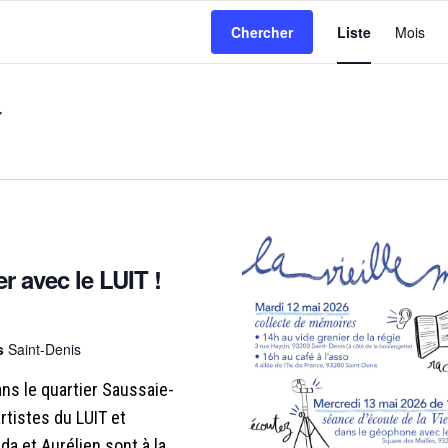
N
Chercher
Liste
Mois
A
V
I
G
A
r avec le LUIT !
T
I
is
Saint-Denis
ns le quartier Saussaie-
O
artistes du LUIT et
da et Aurélien sont à la