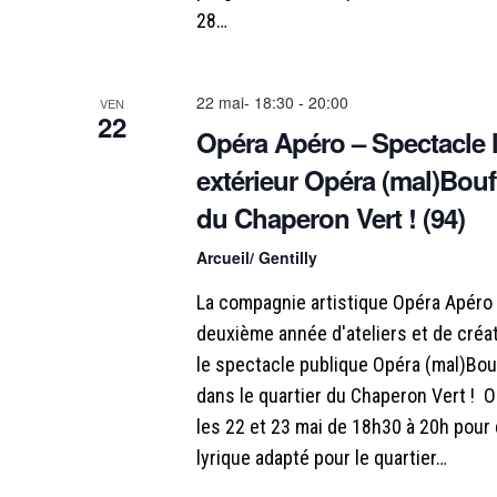
v
28…
è
22 mai- 18:30
-
20:00
VEN
n
22
Opéra Apéro – Spectacle 
e
extérieur Opéra (mal)Bouff
du Chaperon Vert ! (94)
m
Arcueil/ Gentilly
e
La compagnie artistique Opéra Apéro 
n
deuxième année d'ateliers et de créat
le spectacle publique Opéra (mal)Bou
t
dans le quartier du Chaperon Vert !
les 22 et 23 mai de 18h30 à 20h pour 
s
lyrique adapté pour le quartier…