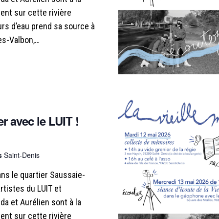
N
ent sur cette rivière
D
rs d’eau prend sa source à
es-Valbon,…
E
V
U
E
r avec le LUIT !
S
is
Saint-Denis
É
ns le quartier Saussaie-
V
artistes du LUIT et
da et Aurélien sont à la
È
ent sur cette rivière