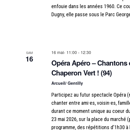
a
o
enfouie dans les années 1960. Ce cou
r
Dugny, elle passe sous le Parc Georg
m
n
o
t
d
-
c
e
l
16 mai- 11:00
-
12:30
SAM
16
é
Opéra Apéro – Chantons 
v
.
Chaperon Vert ! (94)
u
Arcueil/ Gentilly
e
Participez au futur spectacle Opéra 
chanter entre ami·es, voisin·es, famill
s
durant ce moment unique au coeur du
É
23 mai 2026, sur la place du marché (
programme, des répétitions d'1h30 à la