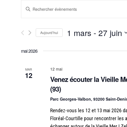
R
S
a
e
i
c
s
1 mars
 - 
27 juin
Aujourd’hui
i
h
S
r
é
m
mai 2026
e
l
o
e
t
12 mai
r
MAR
c
-
12
Venez écouter la Vieille Me
t
c
c
i
l
(93)
o
é
h
n
Parc Georges-Valbon, 93200 Saint-Den
.
n
R
e
Rendez-vous les 12 et 13 mai 2026 da
e
e
Floréal-Courtille pour rencontrer les 
z
c
échanger autour de la Vieille Mer ! Zel
u